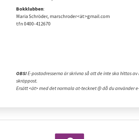
Bokklubben
:
Maria Schröder, marschroder<ät>gmail.com
tfn 0400-412670
OBS!
E-postadresserna är skrivna så att de
inte
ska hittas av
skräppost.
Ersätt <ät> med det normala at-tecknet @ då du använder e