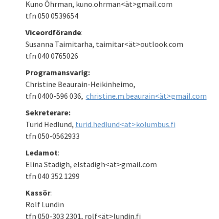
Kuno Öhrman, kuno.ohrman<ät>gmail.com
tfn 050 0539654
Viceordförande
:
Susanna Taimitarha, taimitar<ät>outlook.com
tfn 040 0765026
Programansvarig:
Christine Beaurain-Heikinheimo,
tfn 0400-596 036,
christine.m.beaurain<ät>gmail.com
Sekreterare:
Turid Hedlund,
turid.hedlund<ät>kolumbus.fi
tfn 050-0562933
Ledamot
:
Elina Stadigh, elstadigh<ät>gmail.com
tfn 040 352 1299
Kassör
:
Rolf Lundin
tfn 050-303 2301, rolf<ät>lundin.fi